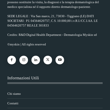
possono sostituire la visita, la diagnosi e la terapia dermatologica del
medico specialista né il rapporto diretto dermatologo-paziente.
SEDE LEGALE : Via San marco, 21, 73030 - Tiggiano (LE) DATI
SOCIETARI : P.I. 04564620757, C.S. 10.000,00 i.v.R.I./CC.I.AA. LE
04564620757 REA LE 301833
Credits: R&D Digital Health Department - Dermatologia Myskin srl
©myskin | All rights reserved
Informazioni Utili
Chi siamo
Contatti