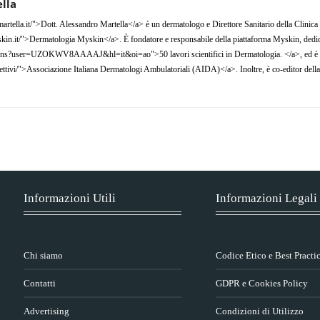
lla
artella.it/">Dott. Alessandro Martella</a> è un dermatologo e Direttore Sanitario della Clinic
n.it/">Dermatologia Myskin</a>. È fondatore e responsabile della piattaforma Myskin, dedicat
tations?user=UZOKWV8AAAAJ&hl=it&oi=ao">50 lavori scientifici in Dermatologia. </a>, ed è me
ettivi/">Associazione Italiana Dermatologi Ambulatoriali (AIDA)</a>. Inoltre, è co-editor della 
Informazioni Utili
Informazioni Legali
Chi siamo
Codice Etico e Best Practi
Contatti
GDPR e Cookies Policy
Advertising
Condizioni di Utilizzo