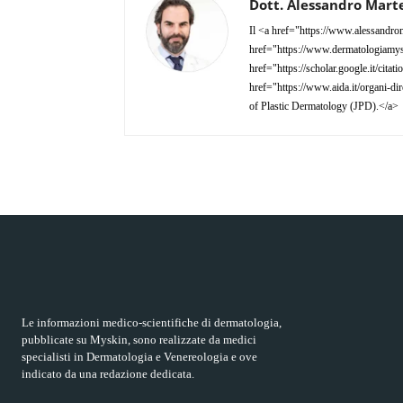
Dott. Alessandro Marte
Il <a href="https://www.alessandrom
href="https://www.dermatologiamyski
href="https://scholar.google.it/ci
href="https://www.aida.it/organi-dir
of Plastic Dermatology (JPD).</a>
Le informazioni medico-scientifiche di dermatologia,
pubblicate su Myskin, sono realizzate da medici
specialisti in Dermatologia e Venereologia e ove
indicato da una redazione dedicata.