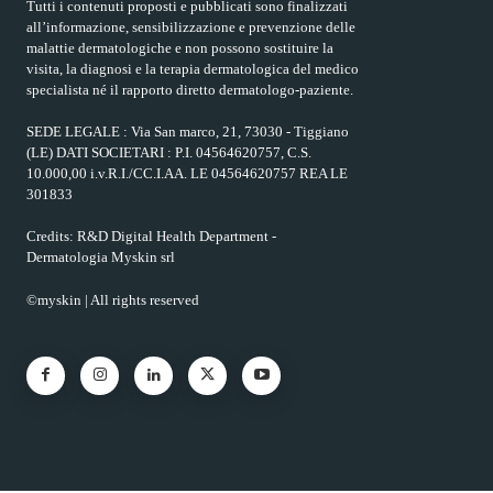
Tutti i contenuti proposti e pubblicati sono finalizzati
all’informazione, sensibilizzazione e prevenzione delle
malattie dermatologiche e non possono sostituire la
visita, la diagnosi e la terapia dermatologica del medico
specialista né il rapporto diretto dermatologo-paziente.
SEDE LEGALE : Via San marco, 21, 73030 - Tiggiano
(LE) DATI SOCIETARI : P.I. 04564620757, C.S.
10.000,00 i.v.R.I./CC.I.AA. LE 04564620757 REA LE
301833
Credits: R&D Digital Health Department -
Dermatologia Myskin srl
©myskin | All rights reserved