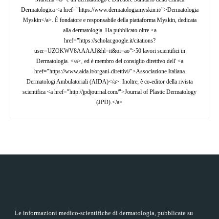
Dermatologica <a href="https://www.dermatologiamyskin.it/">Dermatologia
Myskin</a>. È fondatore e responsabile della piattaforma Myskin, dedicata
alla dermatologia. Ha pubblicato oltre <a
href="https://scholar.google.it/citations?
user=UZOKWV8AAAAJ&hl=it&oi=ao">50 lavori scientifici in
Dermatologia. </a>, ed è membro del consiglio direttivo dell' <a
href="https://www.aida.it/organi-direttivi/">Associazione Italiana
Dermatologi Ambulatoriali (AIDA)</a>. Inoltre, è co-editor della rivista
scientifica <a href="http://jpdjournal.com/">Journal of Plastic Dermatology
(JPD).</a>
Le informazioni medico-scientifiche di dermatologia, pubblicate su