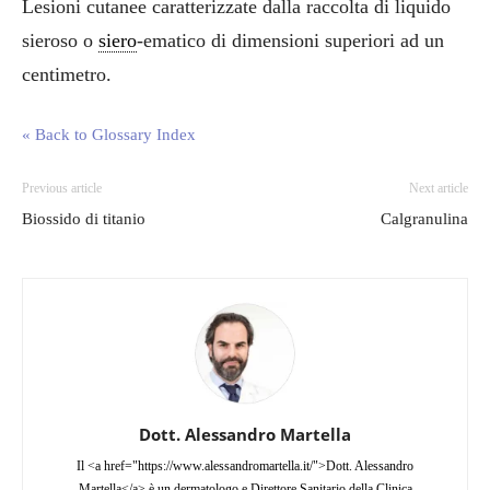
Lesioni cutanee caratterizzate dalla raccolta di liquido
sieroso o
siero
-ematico di dimensioni superiori ad un
centimetro.
« Back to Glossary Index
Previous article
Next article
Biossido di titanio
Calgranulina
Dott. Alessandro Martella
Il <a href="https://www.alessandromartella.it/">Dott. Alessandro
Martella</a> è un dermatologo e Direttore Sanitario della Clinica