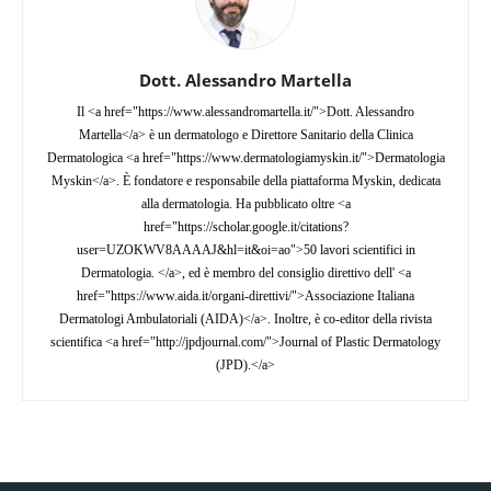
Dott. Alessandro Martella
Il <a href="https://www.alessandromartella.it/">Dott. Alessandro
Martella</a> è un dermatologo e Direttore Sanitario della Clinica
Dermatologica <a href="https://www.dermatologiamyskin.it/">Dermatologia
Myskin</a>. È fondatore e responsabile della piattaforma Myskin, dedicata
alla dermatologia. Ha pubblicato oltre <a
href="https://scholar.google.it/citations?
user=UZOKWV8AAAAJ&hl=it&oi=ao">50 lavori scientifici in
Dermatologia. </a>, ed è membro del consiglio direttivo dell' <a
href="https://www.aida.it/organi-direttivi/">Associazione Italiana
Dermatologi Ambulatoriali (AIDA)</a>. Inoltre, è co-editor della rivista
scientifica <a href="http://jpdjournal.com/">Journal of Plastic Dermatology
(JPD).</a>