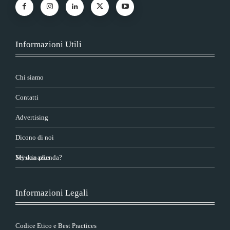
Informazioni Utili
Chi siamo
Contatti
Advertising
Dicono di noi
Sei una azienda?
Myskin plus
Informazioni Legali
Codice Etico e Best Practices