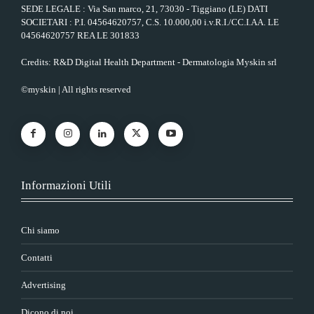
SEDE LEGALE : Via San marco, 21, 73030 - Tiggiano (LE) DATI
SOCIETARI : P.I. 04564620757, C.S. 10.000,00 i.v.R.I./CC.I.AA. LE
04564620757 REA LE 301833
Credits: R&D Digital Health Department - Dermatologia Myskin srl
©myskin | All rights reserved
Informazioni Utili
Chi siamo
Contatti
Advertising
Dicono di noi