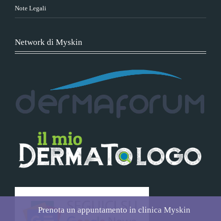
Note Legali
Network di Myskin
Prenota un appuntamento in clinica Myskin