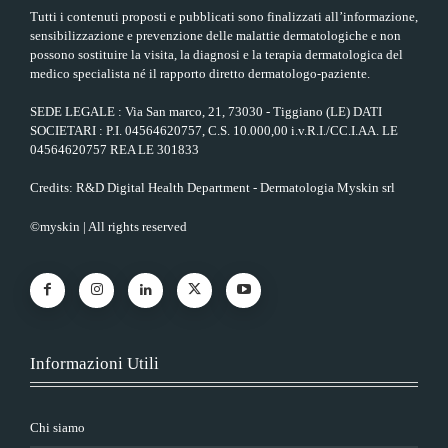
Tutti i contenuti proposti e pubblicati sono finalizzati all’informazione,
sensibilizzazione e prevenzione delle malattie dermatologiche e non
possono sostituire la visita, la diagnosi e la terapia dermatologica del
medico specialista né il rapporto diretto dermatologo-paziente.
SEDE LEGALE : Via San marco, 21, 73030 - Tiggiano (LE) DATI
SOCIETARI : P.I. 04564620757, C.S. 10.000,00 i.v.R.I./CC.I.AA. LE
04564620757 REA LE 301833
Credits: R&D Digital Health Department - Dermatologia Myskin srl
©myskin | All rights reserved
Informazioni Utili
Chi siamo