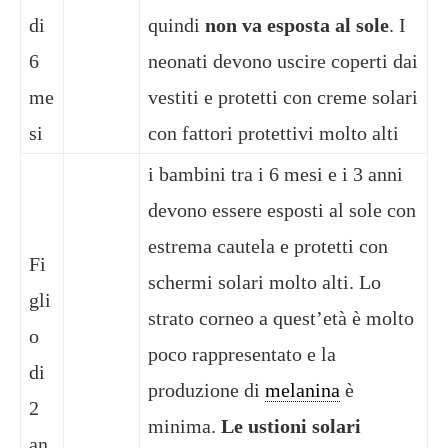
di
quindi
non va esposta al sole
. I
6
neonati devono uscire coperti dai
me
vestiti e protetti con creme solari
si
con fattori protettivi molto alti
i bambini tra i 6 mesi e i 3 anni
devono essere esposti al sole con
estrema cautela e protetti con
Fi
schermi solari molto alti. Lo
gli
strato corneo a quest’età è molto
o
poco rappresentato e la
di
produzione di
melanina
è
2
minima.
Le ustioni solari
an