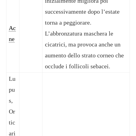
inizialmente migliora poi
successivamente dopo l’estate
torna a peggiorare.
Ac
L’abbronzatura maschera le
ne
cicatrici, ma provoca anche un
aumento dello strato corneo che
occlude i follicoli sebacei.
Lu
pu
s,
Or
tic
ari