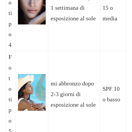
o
1 settimana di
15 o
ti
esposizione al sole
media
p
o
4
F
o
t
mi abbronzo dopo
o
SPF 10
2-3 giorni di
ti
o basso
esposizione al sole
p
o
5