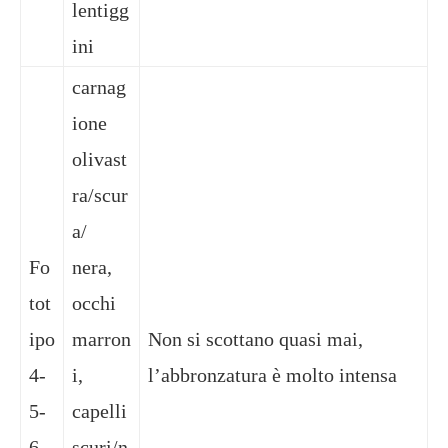
lentigg
ini
carnag
ione
olivast
ra/scur
a/
Fo
nera,
tot
occhi
ipo
marron
Non si scottano quasi mai,
4-
i,
l’abbronzatura è molto intensa
5-
capelli
6
scuri/n