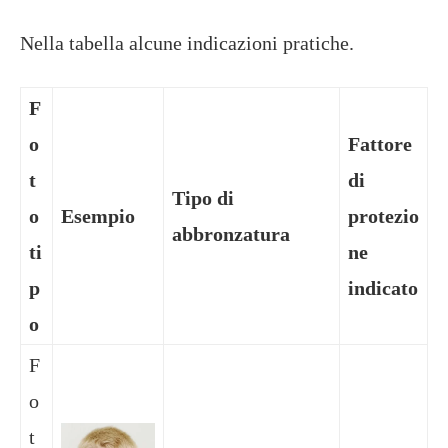
Nella tabella alcune indicazioni pratiche.
F
o
Fattore
t
di
Tipo di
o
Esempio
protezio
abbronzatura
ti
ne
p
indicato
o
F
o
t