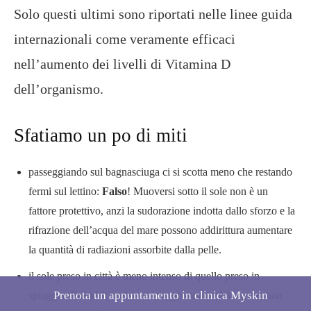
Solo questi ultimi sono riportati nelle linee guida
internazionali come veramente efficaci
nell’aumento dei livelli di Vitamina D
dell’organismo.
Sfatiamo un po di miti
passeggiando sul bagnasciuga ci si scotta meno che restando
fermi sul lettino:
Falso
! Muoversi sotto il sole non è un
fattore protettivo, anzi la sudorazione indotta dallo sforzo e la
rifrazione dell’acqua del mare possono addirittura aumentare
la quantità di radiazioni assorbite dalla pelle.
il sole preso in città è meno intenso di quello preso in
Prenota un appuntamento in clinica Myskin
spiaggia:
Falso
! L’indice di irraggiamento (
UV index
) non