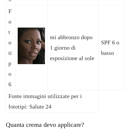
F
o
t
mi abbronzo dopo
o
SPF 6 o
1 giorno di
ti
basso
esposizione al sole
p
o
6
Fonte immagini utilizzate per i
fototipi: Salute 24
Quanta crema devo applicare?