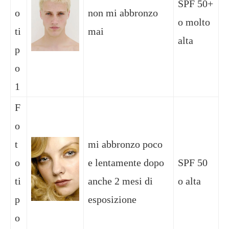
SPF 50+
o
non mi abbronzo
o molto
ti
mai
alta
p
o
1
F
o
t
mi abbronzo poco
o
e lentamente dopo
SPF 50
ti
anche 2 mesi di
o alta
p
esposizione
o