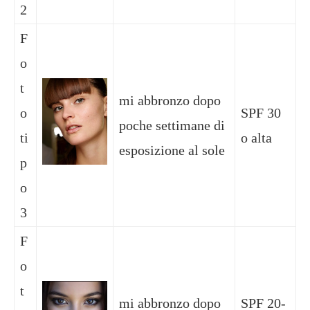
2
F
o
t
mi abbronzo dopo
o
SPF 30
poche settimane di
ti
o alta
esposizione al sole
p
o
3
F
o
t
mi abbronzo dopo
SPF 20-