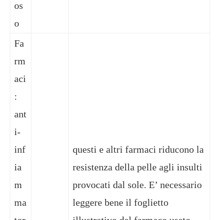
os
o
Fa
rm
aci
:
ant
i-
inf
questi e altri farmaci riducono la
ia
resistenza della pelle agli insulti
m
provocati dal sole. E’ necessario
ma
leggere bene il foglietto
tor
illustrativo del farmaco usato