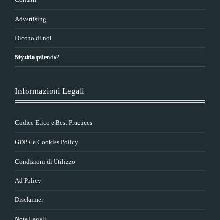
Advertising
Dicono di noi
Sei una azienda?
Myskin plus
Informazioni Legali
Codice Etico e Best Practices
GDPR e Cookies Policy
Condizioni di Utilizzo
Ad Policy
Disclaimer
Note Legali