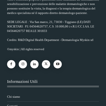
sensibilizzazione e prevenzione delle malattie dermatologiche e non
possono sostituire la visita, la diagnosi e la terapia dermatologica del
medico specialista né il rapporto diretto dermatologo-paziente.
SEDE LEGALE : Via San marco, 21, 73030 - Tiggiano (LE) DATI
SOCIETARI : P.I. 04564620757, C.S. 10.000,00 i.v.R.I./CC.I.AA. LE
04564620757 REA LE 301833
Credits: R&D Digital Health Department - Dermatologia Myskin srl
©myskin | All rights reserved
Informazioni Utili
Chi siamo
Contatti