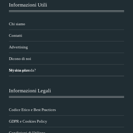
Informazioni Utili
Chi siamo
Contatti
Advertising
Dicono di noi
Sei una azienda?
Myskin plus
Informazioni Legali
Codice Etico e Best Practices
GDPR e Cookies Policy
Condizioni di Utilizzo