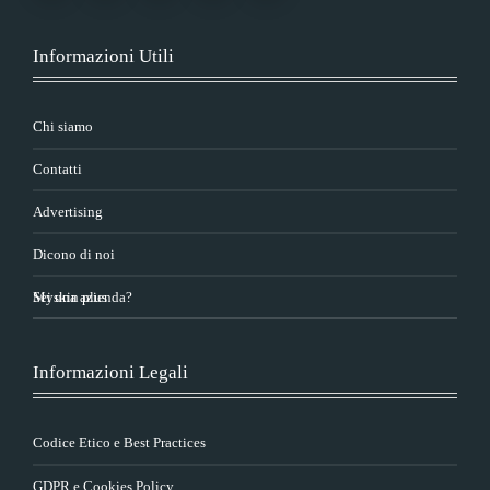
Informazioni Utili
Chi siamo
Contatti
Advertising
Dicono di noi
Sei una azienda?
Myskin plus
Informazioni Legali
Codice Etico e Best Practices
GDPR e Cookies Policy