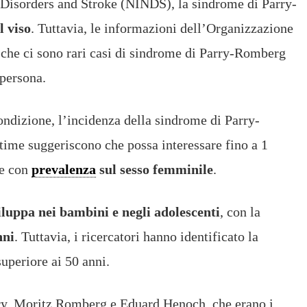
l Disorders and Stroke (NINDS), la sindrome di Parry-
l viso
. Tuttavia, le informazioni dell’Organizzazione
 che ci sono rari casi di sindrome di Parry-Romberg
 persona.
condizione, l’incidenza della sindrome di Parry-
time suggeriscono che possa interessare fino a 1
le con
prevalenza
sul sesso femminile
.
viluppa nei bambini e negli adolescenti
, con la
nni
. Tuttavia, i ricercatori hanno identificato la
superiore ai 50 anni.
rry, Moritz Romberg e Eduard Henoch, che erano i