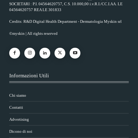
SOCIETARI : P.I. 04564620757, C.S. 10.000,00 i.v.R.I./CC.I.AA. LE
04564620757 REA LE 301833
Credits: R&D Digital Health Department - Dermatologia Myskin srl
©myskin | All rights reserved
Informazioni Utili
Chi siamo
Contatti
Advertising
Dicono di noi