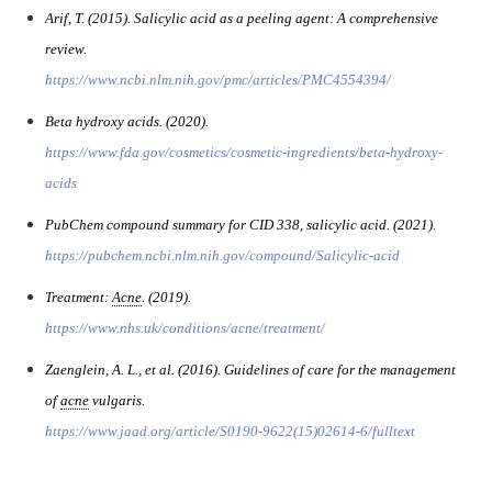
Arif, T. (2015). Salicylic acid as a peeling agent: A comprehensive
review.
https://www.ncbi.nlm.nih.gov/pmc/articles/PMC4554394/
Beta hydroxy acids. (2020).
https://www.fda.gov/cosmetics/cosmetic-ingredients/beta-hydroxy-
acids
PubChem compound summary for CID 338, salicylic acid. (2021).
https://pubchem.ncbi.nlm.nih.gov/compound/Salicylic-acid
Treatment:
Acne
. (2019).
https://www.nhs.uk/conditions/acne/treatment/
Zaenglein, A. L.,
et al
. (2016). Guidelines of care for the management
of
acne
vulgaris.
https://www.jaad.org/article/S0190-9622(15)02614-6/fulltext