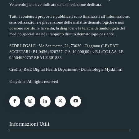
Venereologia e ove indicato da una redazione dedicata.
Tutti i contenuti proposti e pubblicati sono finalizzati all’informazione,
sensibilizzazione e prevenzione delle malattie dermatologiche e non
possono sostituire la visita, la diagnosi e la terapia dermatologica del
medico specialista né il rapporto diretto dermatologo-paziente.
SEDE LEGALE : Via San marco, 21, 73030 - Tiggiano (LE) DATI
SOCIETARI : P.I. 04564620757, C.S. 10.000,00 i.v.R.I./CC.I.AA. LE
04564620757 REA LE 301833
Credits: R&D Digital Health Department - Dermatologia Myskin srl
©myskin | All rights reserved
Informazioni Utili