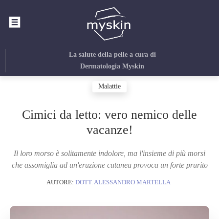
La salute della pelle
a cura di
Dermatologia Myskin
Malattie
Cimici da letto: vero nemico delle
vacanze!
Il loro morso è solitamente indolore, ma l'insieme di più morsi
che assomiglia ad un'eruzione cutanea provoca un forte prurito
AUTORE:
DOTT. ALESSANDRO MARTELLA