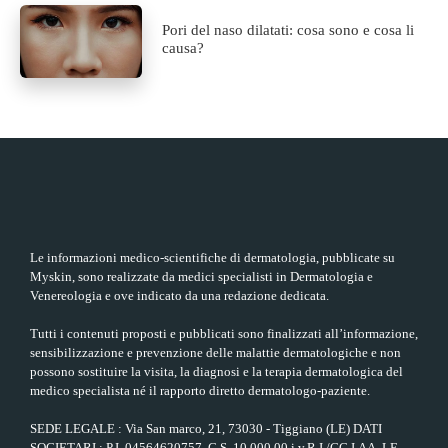
Pori del naso dilatati: cosa sono e cosa li
causa?
Le informazioni medico-scientifiche di dermatologia, pubblicate su
Myskin, sono realizzate da medici specialisti in Dermatologia e
Venereologia e ove indicato da una redazione dedicata.
Tutti i contenuti proposti e pubblicati sono finalizzati all’informazione,
sensibilizzazione e prevenzione delle malattie dermatologiche e non
possono sostituire la visita, la diagnosi e la terapia dermatologica del
medico specialista né il rapporto diretto dermatologo-paziente.
SEDE LEGALE : Via San marco, 21, 73030 - Tiggiano (LE) DATI
SOCIETARI : P.I. 04564620757, C.S. 10.000,00 i.v.R.I./CC.I.AA. LE