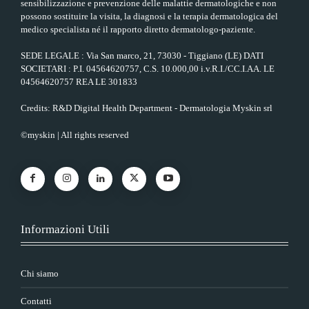
sensibilizzazione e prevenzione delle malattie dermatologiche e non
possono sostituire la visita, la diagnosi e la terapia dermatologica del
medico specialista né il rapporto diretto dermatologo-paziente.
SEDE LEGALE : Via San marco, 21, 73030 - Tiggiano (LE) DATI
SOCIETARI : P.I. 04564620757, C.S. 10.000,00 i.v.R.I./CC.I.AA. LE
04564620757 REA LE 301833
Credits: R&D Digital Health Department - Dermatologia Myskin srl
©myskin | All rights reserved
Informazioni Utili
Chi siamo
Contatti