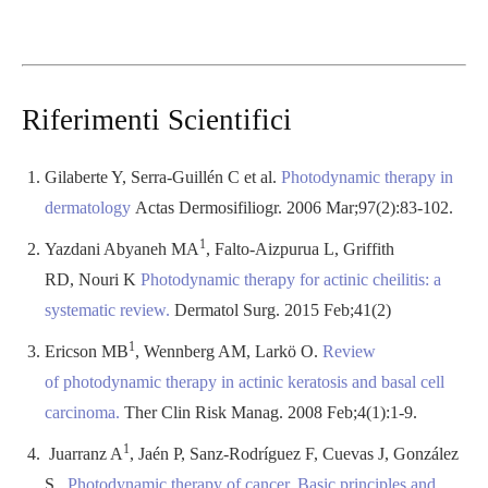
Riferimenti Scientifici
Gilaberte Y, Serra-Guillén C et al.
Photodynamic therapy in
dermatology
Actas Dermosifiliogr.
2006 Mar;97(2):83-102.
1
Yazdani Abyaneh MA
, Falto-Aizpurua L, Griffith
RD, Nouri K
Photodynamic therapy for actinic cheilitis: a
systematic
review
.
Dermatol Surg.
2015 Feb;41(2)
1
Ericson MB
, Wennberg AM, Larkö O.
Review
of
photodynamic therapy
in
actinic keratosis
and basal cell
carcinoma.
Ther Clin Risk Manag.
2008 Feb;4(1):1-9.
1
Juarranz A
, Jaén P, Sanz-Rodríguez F, Cuevas J, González
S.
Photodynamic therapy of cancer. Basic principles and