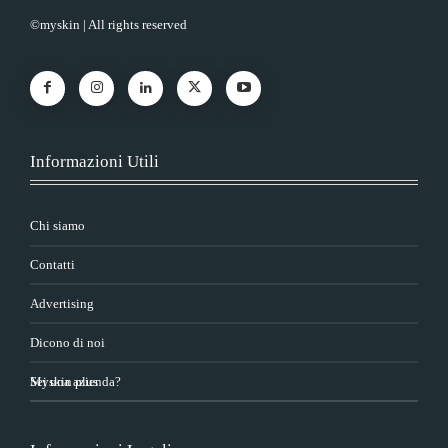
©myskin | All rights reserved
Informazioni Utili
Chi siamo
Contatti
Advertising
Dicono di noi
Sei una azienda?
Myskin plus