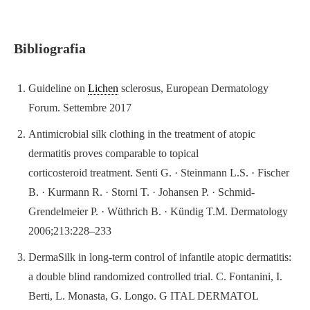
Bibliografia
Guideline on
Lichen
sclerosus, European Dermatology
Forum. Settembre 2017
Antimicrobial
silk
clothing
in the
treatment
of
atopic
dermatitis
proves comparable to topical
corticosteroid
treatment
. Senti G.
·
Steinmann L.S.
·
Fischer
B.
·
Kurmann R.
·
Storni T.
·
Johansen P.
·
Schmid-
Grendelmeier P.
·
Wüthrich B.
·
Kündig T.M. Dermatology
2006;213:228–233
DermaSilk in long-term control of infantile atopic dermatitis:
a double blind randomized controlled trial. C. Fontanini, I.
Berti, L. Monasta, G. Longo. G ITAL DERMATOL