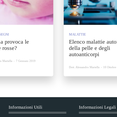
SEGNI
MALATTIE
a provoca le
Elenco malattie aut
 rosse?
della pelle e degli
autoanticorpi
ro Martella
-
7 Gennaio 2019
Dott. Alessandro Martella
-
10 Ottobre
Informazioni Utili
Informazioni Legali