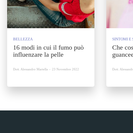
BELLEZZA
SINTOMI E 
16 modi in cui il fumo può
Che cos
influenzare la pelle
guancee
Dott. Alessandro Martella
-
23 Novembre 2022
Dott. Alessand