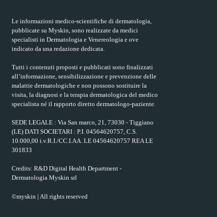
Le informazioni medico-scientifiche di dermatologia,
pubblicate su Myskin, sono realizzate da medici
specialisti in Dermatologia e Venereologia e ove
indicato da una redazione dedicata.
Tutti i contenuti proposti e pubblicati sono finalizzati
all’informazione, sensibilizzazione e prevenzione delle
malattie dermatologiche e non possono sostituire la
visita, la diagnosi e la terapia dermatologica del medico
specialista né il rapporto diretto dermatologo-paziente.
SEDE LEGALE : Via San marco, 21, 73030 - Tiggiano
(LE) DATI SOCIETARI : P.I. 04564620757, C.S.
10.000,00 i.v.R.I./CC.I.AA. LE 04564620757 REA LE
301833
Credits: R&D Digital Health Department -
Dermatologia Myskin srl
©myskin | All rights reserved