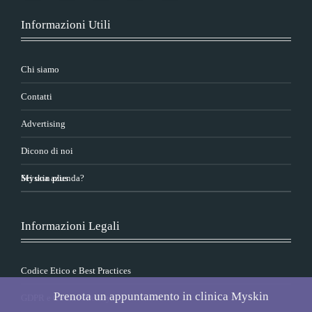
Informazioni Utili
Chi siamo
Contatti
Advertising
Dicono di noi
Sei una azienda?
Myskin plus
Informazioni Legali
Codice Etico e Best Practices
Prenota un appuntamento in clinica Myskin
GDPR e Cookies Policy