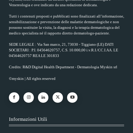
Venereologia e ove indicato da una redazione dedicata.
Tutti i contenuti proposti e pubblicati sono finalizzati all’informazione,
sensibilizzazione e prevenzione delle malattie dermatologiche e non
possono sostituire la visita, la diagnosi e la terapia dermatologica del
medico specialista né il rapporto diretto dermatologo-paziente.
SEDE LEGALE : Via San marco, 21, 73030 - Tiggiano (LE) DATI
SOCIETARI : P.I. 04564620757, C.S. 10.000,00 i.v.R.I./CC.I.AA. LE
04564620757 REA LE 301833
Credits: R&D Digital Health Department - Dermatologia Myskin srl
©myskin | All rights reserved
Informazioni Utili