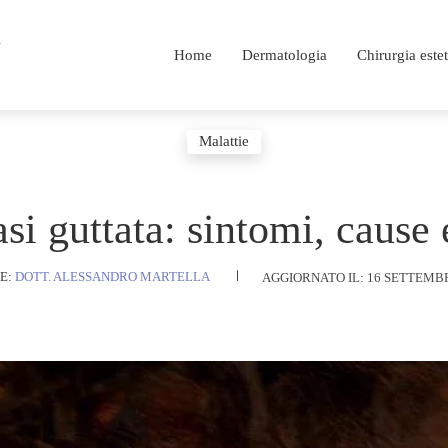
i
Home
Dermatologia
Chirurgia estet
Malattie
asi guttata: sintomi, cause 
AGGIORNATO IL:
16 SETTEMBR
E:
DOTT. ALESSANDRO MARTELLA