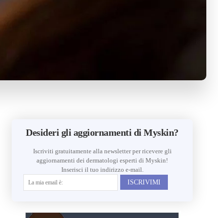
Desideri gli aggiornamenti di Myskin?
Iscriviti gratuitamente alla newsletter per ricevere gli
aggiornamenti dei dermatologi esperti di Myskin!
Inserisci il tuo indirizzo e-mail.
ISCRIVIMI