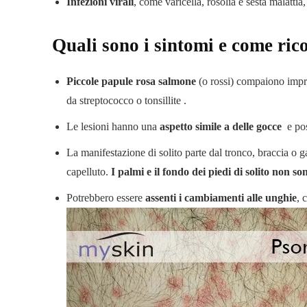
Infezioni virali
, come varicella, rosolia e sesta malatti
Quali sono i sintomi e come ric
Piccole papule rosa salmone
(o rossi) compaiono impro
da streptococco o tonsillite .
Le lesioni hanno una
aspetto simile a delle gocce
e po
La manifestazione di solito parte dal tronco, braccia o g
capelluto.
I palmi e il fondo dei piedi di solito non son
Potrebbero essere
assenti i cambiamenti alle unghie
, 