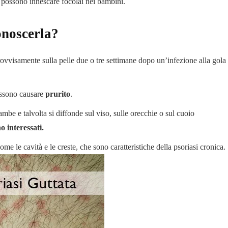
a, possono innescare focolai nei bambini.
onoscerla?
vvisamente sulla pelle due o tre settimane dopo un’infezione alla gola
ssono causare
prurito
.
ambe e talvolta si diffonde sul viso, sulle orecchie o sul cuoio
o interessati.
come le cavità e le creste, che sono caratteristiche della psoriasi cronica.